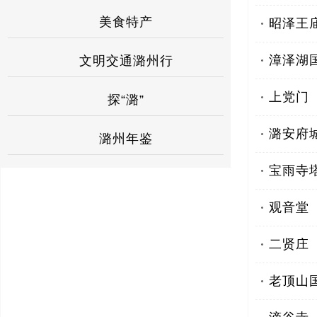
美食特产
昭泽王
漳泽湖
文明交通潞州行
上党门
探“潞”
潞安府
潞州年鉴
宝雨寺
观音堂
二贤庄
老顶山