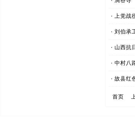
滴谷寺
上党战
刘伯承
山西抗
中村八
故县红
首页