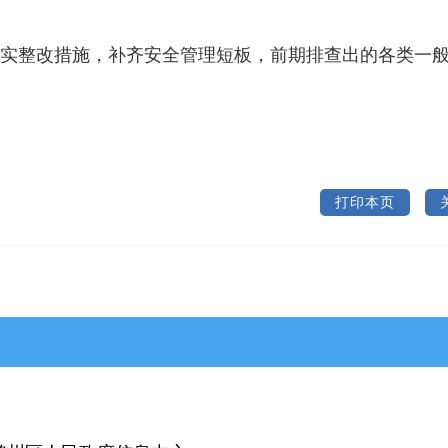
实整改措施，补齐安全管理短板，前期排查出的各类一
打印本页
>武乡县
>沁县
>沁源县