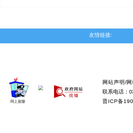
友情链接:
>上党区
>屯留区
>潞城区
>襄垣县
>武乡县
>沁县
>沁源县
网站声明
/
网
联系电话：035
晋ICP备190