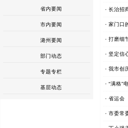
省内要闻
长治招商
家门口
市内要闻
打磨细
潞州要闻
坚定信
部门动态
我市创
专题专栏
“满格”
基层动态
省运会
市委常