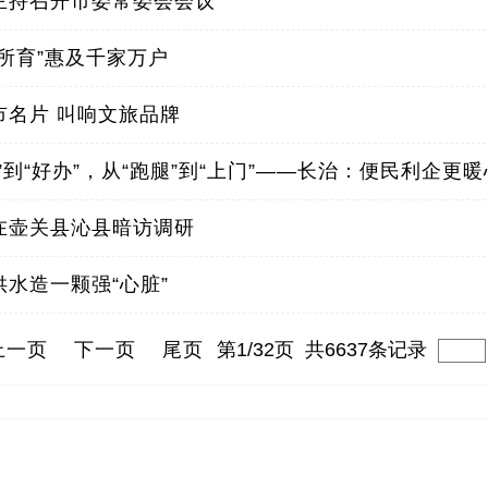
主持召开市委常委会会议
有所育”惠及千家万户
市名片 叫响文旅品牌
”到“好办”，从“跑腿”到“上门”——长治：便民利企更暖
在壶关县沁县暗访调研
供水造一颗强“心脏”
上一页
下一页
尾页
第1/32页 共6637条记录