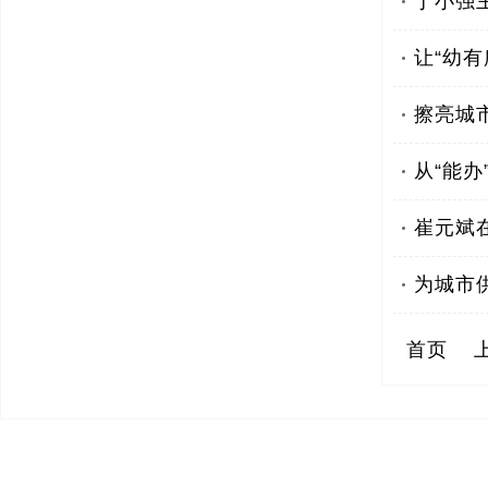
丁小强
让“幼
擦亮城
从“能办
崔元斌
为城市
首页