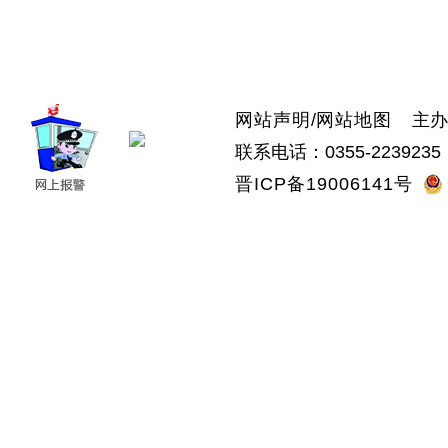
>上党区
>屯留区
>潞城区
>襄垣县
>武乡县
>沁县
>沁源县
网站声明
/
网站地图
主办：
联系电话：0355-2239235 
晋ICP备19006141号