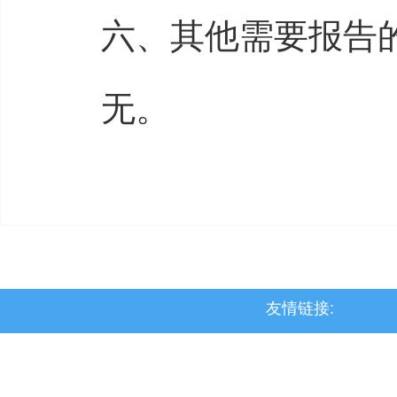
六、其他需要报告
无。
友情链接:
>上党区
>屯留区
>潞城区
>襄垣县
>武乡县
>沁县
>沁源县