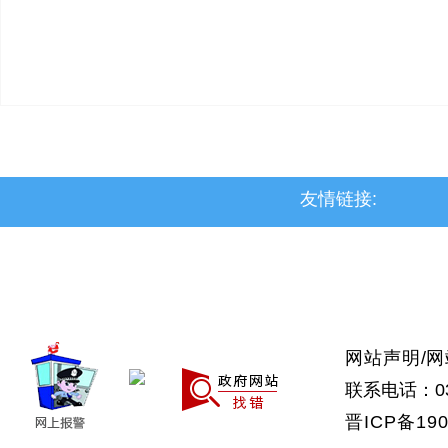
友情链接:
>上党区
>屯留区
>潞城区
>襄垣县
>武乡县
>沁县
>沁源县
网站声明
/
网
联系电话：035
晋ICP备190