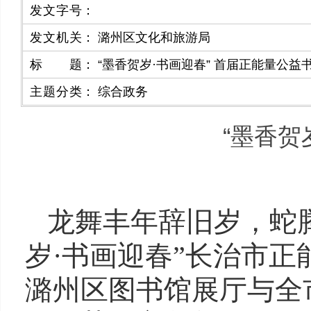
发文字号
：
发文机关
：
潞州区文化和旅游局
标题
：
“墨香贺岁·书画迎春” 首届正能量公
主题分类
：
综合政务
“墨香贺
龙舞丰年辞旧岁，蛇
岁·书画迎春”长治市正
潞州区图书馆展厅与全