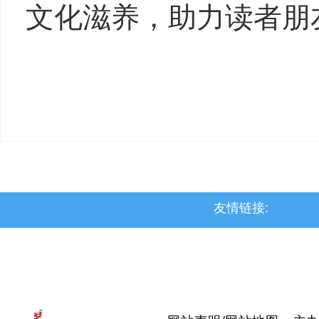
文化滋养，助力读者朋
友情链接:
>上党区
>屯留区
>潞城区
>襄垣县
>武乡县
>沁县
>沁源县