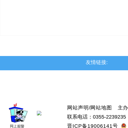
友情链接:
>上党区
>屯留区
>潞城区
>襄垣县
>武乡县
>沁县
>沁源县
网站声明
/
网站地图
主办：
联系电话：0355-2239235 
晋ICP备19006141号