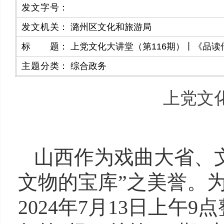
发文字号
：
发文机关
：
潞州区文化和旅游局
标题
：
上党文化大讲堂（第116期）丨《品读
主题分类
：
综合政务
上党文
山西作为戏曲大省、
文物的宝库
”
之美誉。
2024
年
7
月
13
日上午
9
点