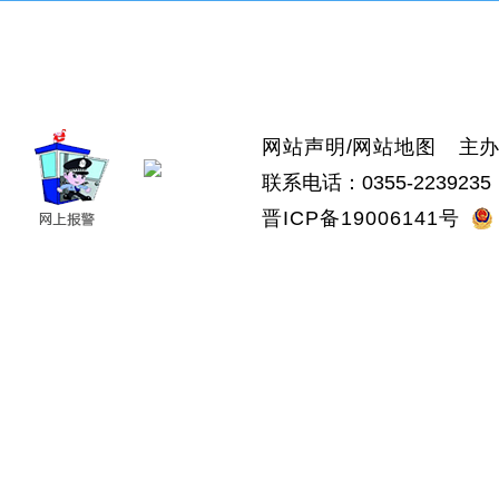
>上党区
>屯留区
>潞城区
>襄垣县
>武乡县
>沁县
>沁源县
网站声明
/
网站地图
主办：
联系电话：0355-2239235 
晋ICP备19006141号