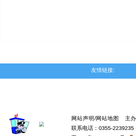
友情链接:
>上党区
>屯留区
>潞城区
>襄垣县
>武乡县
>沁县
>沁源县
网站声明
/
网站地图
主办：
联系电话：0355-2239235 