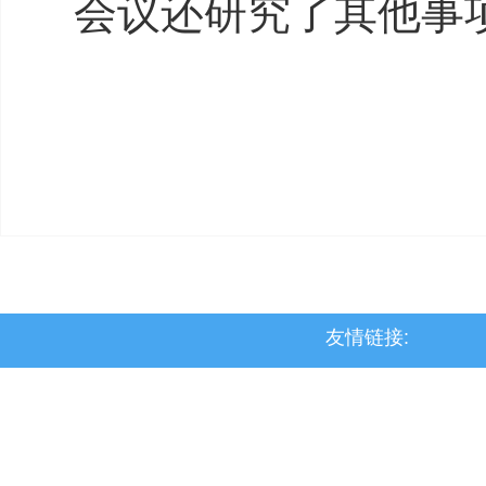
会议还研究了其他事
友情链接:
>上党区
>屯留区
>潞城区
>襄垣县
>武乡县
>沁县
>沁源县