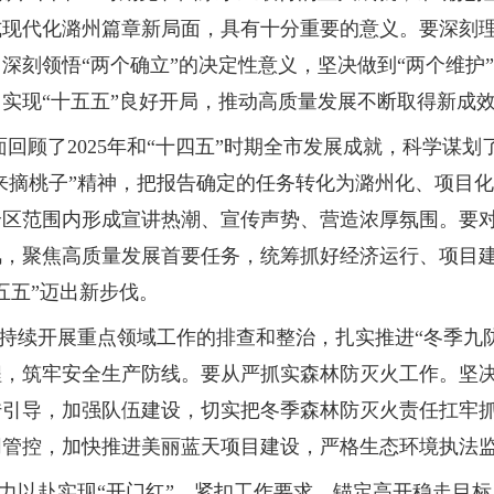
式现代化潞州篇章新局面，具有十分重要的意义。要深刻
深刻领悟“两个确立”的决定性意义，坚决做到“两个维护
实现“十五五”良好开局，推动高质量发展不断取得新成
面回顾了2025年和“十四五”时期全市发展成就，科学谋划
起来摘桃子”精神，把报告确定的任务转化为潞州化、项目
区范围内形成宣讲热潮、宣传声势、营造浓厚氛围。要对
风，聚焦高质量发展首要任务，统筹抓好经济运行、项目
五五”迈出新步伐。
持续开展重点领域工作的排查和整治，扎实推进“冬季九防
，筑牢安全生产防线。要从严抓实森林防灭火工作。坚决
传引导，加强队伍建设，切实把冬季森林防灭火责任扛牢
同管控，加快推进美丽蓝天项目建设，严格生态环境执法
力以赴实现“开门红”。紧扣工作要求，锚定高开稳走目