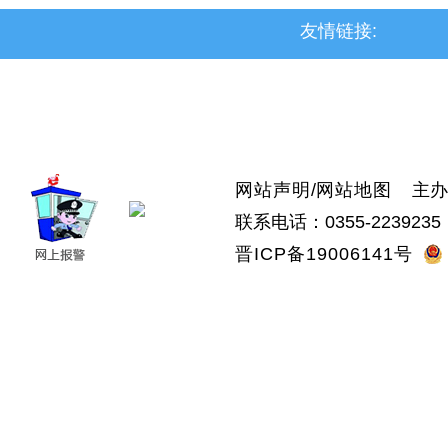
友情链接:
>上党区
>屯留区
>潞城区
>襄垣县
>武乡县
>沁县
>沁源县
网站声明
/
网站地图
主办：
联系电话：0355-2239235 
晋ICP备19006141号