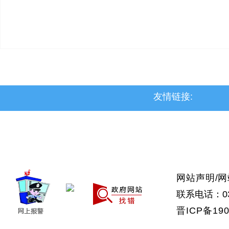
友情链接:
>上党区
>屯留区
>潞城区
>襄垣县
>武乡县
>沁县
>沁源县
网站声明
/
网
联系电话：035
晋ICP备190