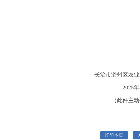
长治市潞州区农业
2025
（此件主动
打印本页