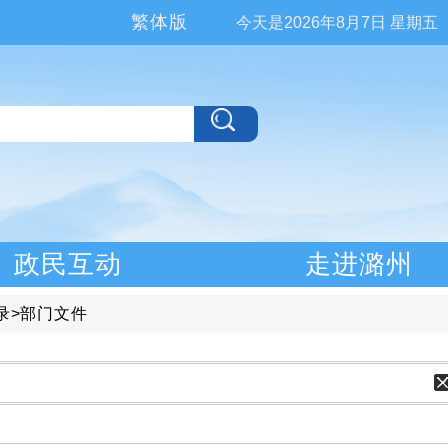
繁体版
今天是
2026年8月7日 星期五
政民互动
走进潞州
录
>
部门文件