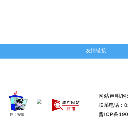
友情链接:
>上党区
>屯留区
>潞城区
>襄垣县
>武乡县
>沁县
>沁源县
网站声明
/
网
联系电话：035
晋ICP备190