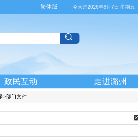
繁体版
今天是
2026年8月7日 星期五
政民互动
走进潞州
录
>
部门文件