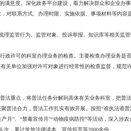
作的满意度。深化政务平台建设，着力解决群众和企业办
求，对联系方式、办理时限、实施依据、事项材料等内容
面梳理监管行为、监管对象、投诉举报、知识库等相关监管
办行政许可的科室办理业务的检查。主要检查办理业务是
促有关单位加强对许可对象进行经常性的检查监督，规范
普法重点，将普法任务分解到具体有关业务科室，把普
凝聚普法合力，普法工作扎实有效开展。按照
“谁执法谁普
产月”、“禁毒宣传月”“动物疫病防控”等活动，深入涉农
次，累计发放法律读本、宣传折页等2000余份。