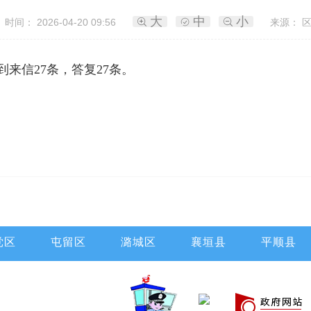
大
中
小
时间： 2026-04-20 09:56
来源： 区
收到来信27条，答复27条。
党区
屯留区
潞城区
襄垣县
平顺县
县
沁源县