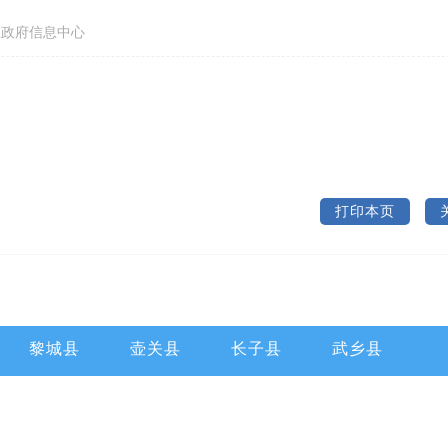
政府信息中心
打印本页
黎城县
壶关县
长子县
武乡县