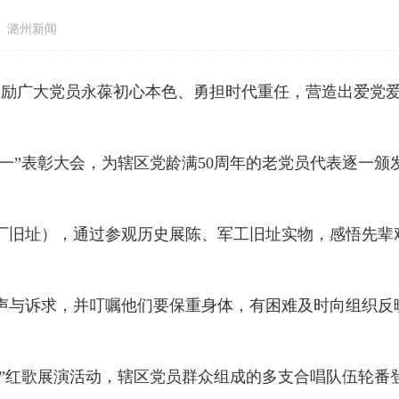
 潞州新闻
激励广大党员永葆初心本色、勇担时代重任，营造出爱党
一”表彰大会，为辖区党龄满50周年的老党员代表逐一颁
厂旧址），通过参观历史展陈、军工旧址实物，感悟先辈
声与诉求，并叮嘱他们要保重身体，有困难及时向组织反
”红歌
展演活动，辖区党员群众组成的多支合唱队伍轮番