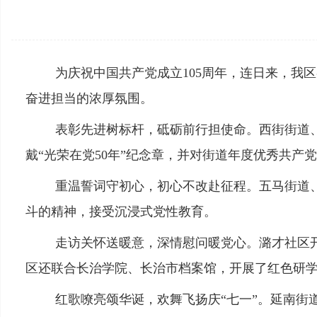
为庆祝中国共产党成立105周年，连日来，
奋进担当的浓厚氛围。
表彰先进树标杆，砥砺前行担使命。西街街道、
戴“光荣在党50年”纪念章，并对街道年度优秀共
重温誓词守初心，初心不改赴征程。五马街道
斗的精神，接受沉浸式党性教育。
走访关怀送暖意，深情慰问暖党心。潞才社区
区还联合长治学院、长治市档案馆，开展了红色研
红歌嘹亮颂华诞，欢舞飞扬庆“七一”。延南街