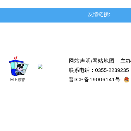
友情链接:
>上党区
>屯留区
>潞城区
>襄垣县
>武乡县
>沁县
>沁源县
网站声明
/
网站地图
主办：
联系电话：0355-2239235 
晋ICP备19006141号