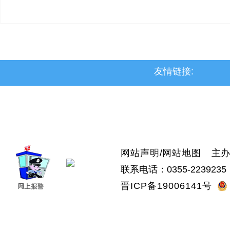
友情链接:
>上党区
>屯留区
>潞城区
>襄垣县
>武乡县
>沁县
>沁源县
网站声明
/
网站地图
主办：
联系电话：0355-2239235 
晋ICP备19006141号