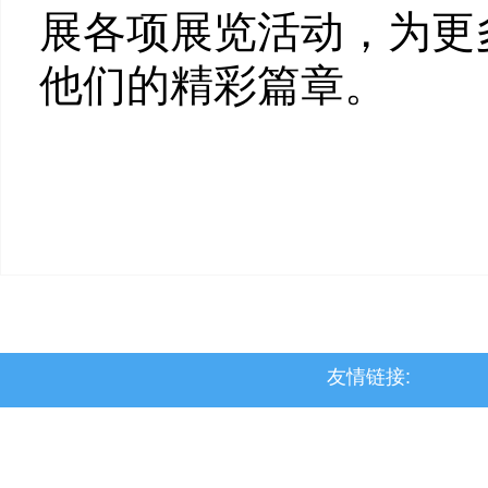
展各项展览活动，为更
他们的精彩篇章。
友情链接:
>上党区
>屯留区
>潞城区
>襄垣县
>武乡县
>沁县
>沁源县