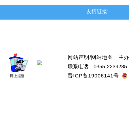
友情链接:
>上党区
>屯留区
>潞城区
>襄垣县
>武乡县
>沁县
>沁源县
网站声明
/
网站地图
主办：
联系电话：0355-2239235 
晋ICP备19006141号