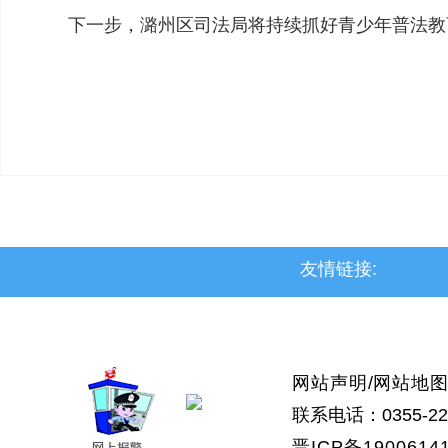
下一步，潞州区司法局将持续抓好青少年普法教
友情链接:
>上党区
>屯留区
>潞城区
>襄垣县
网站声明
/
网站地
联系电话：0355-223
晋ICP备1900614