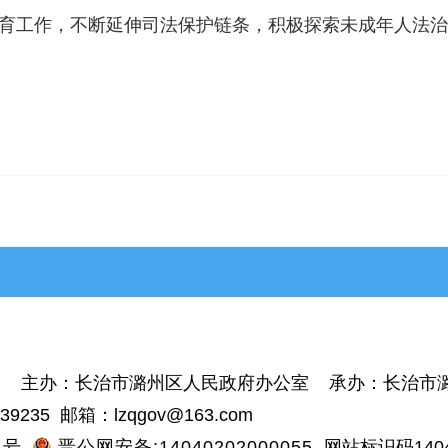
育工作，不断延伸司法保护链条，积极探索未成年人法治
>平顺县
>黎城县
>壶关县
>长子县
图
主办：长治市潞州区人民政府办公室 承办：长治市
9235 邮箱：lzqgov@163.com
1号
晋公网安备:14040202000055
网站标识码1404