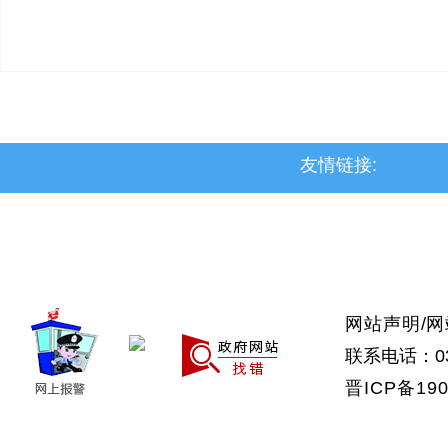
友情链接:
>上党区
>屯留区
>潞城区
>襄垣县
>武乡县
>沁县
>沁源县
网站声明
/
网
联系电话：035
晋ICP备190