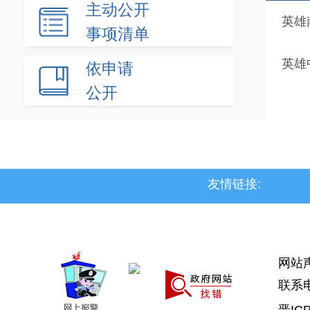
主动公开
英雄
事项清单
英雄
依申请
公开
友情链接:
>上党区
>屯留区
>潞城区
>襄垣县
网站
联系电