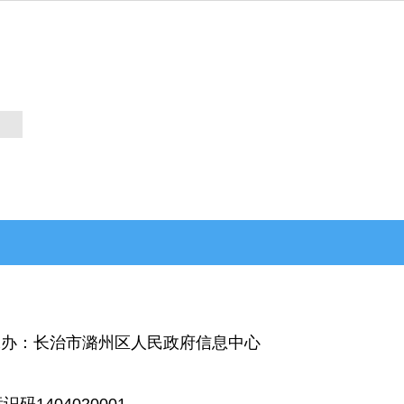
武乡县
>沁县
>沁源县
办：长治市潞州区人民政府信息中心