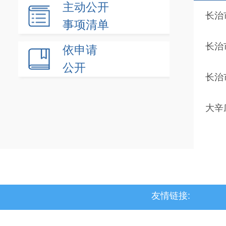
主动公开
长治
事项清单
长治
依申请
公开
长治
大辛
友情链接:
>上党区
>屯留区
>潞城区