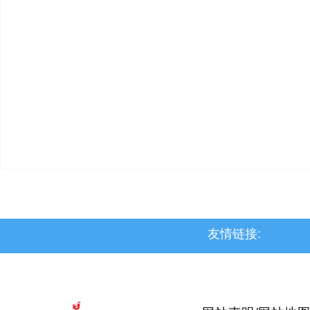
友情链接:
>上党区
>屯留区
>潞城区
>襄垣县