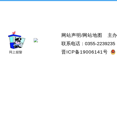
>上党区
>屯留区
>潞城区
>襄垣县
>武乡县
>沁县
>沁源县
网站声明
/
网站地图
主办：
联系电话：0355-2239235 
晋ICP备19006141号