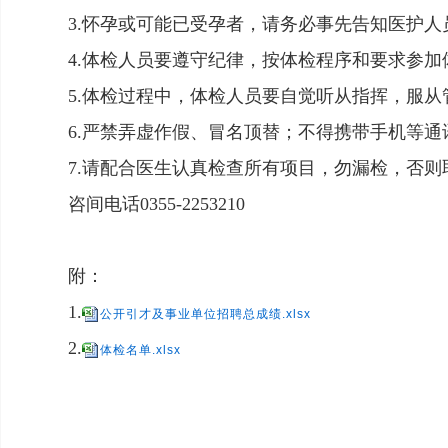
3.怀孕或可能已受孕者，请务必事先告知医护
4.体检人员要遵守纪律，按体检程序和要求参
5.体检过程中，体检人员要自觉听从指挥，服
6.严禁弄虚作假、冒名顶替；不得携带手机等
7.请配合医生认真检查所有项目，勿漏检，否则
咨间电话
0355-2253210
附：
1.
公开引才及事业单位招聘总成绩.xlsx
2.
体检名单.xlsx