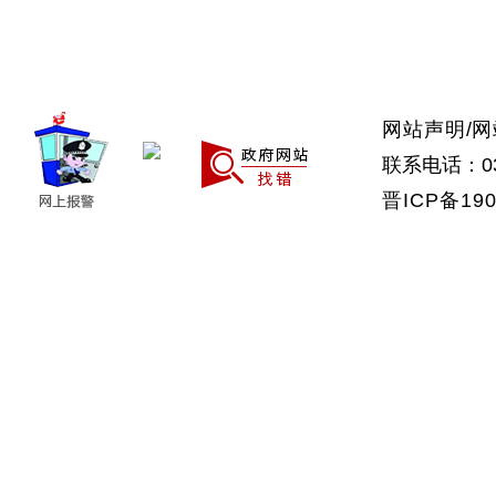
>上党区
>屯留区
>潞城区
>襄垣县
>武乡县
>沁县
>沁源县
网站声明
/
网
联系电话：035
晋ICP备190