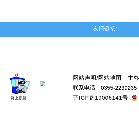
友情链接:
>上党区
>屯留区
>潞城区
>襄垣县
>武乡县
>沁县
>沁源县
网站声明
/
网站地图
主办：
联系电话：0355-2239235 
晋ICP备19006141号