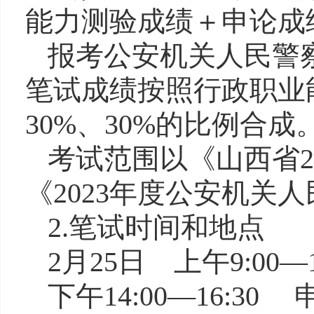
能力测验成绩＋申论成
报考公安机关人民警
笔试成绩按照
行政职业
30%
、
30%
的比例合成
考试范围以《山西省
2
《
2023
年度
公安机关人
2
.
笔试时间和地点
2
月
25
日
上午
9:00
下午
14:00—16:30