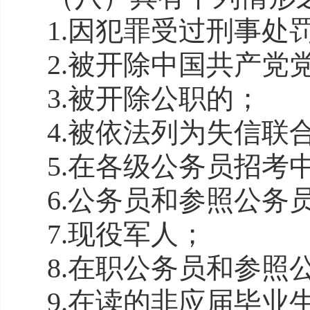
1.
因犯罪受过刑事处
2.
被开除
中国共产党
3.
被开除
公职的
；
4.
被依法列为失信联
5.
在各级公务员招考
6.
公务员
和
参照
公务
7.
现役军人
；
8.
在职公务员和参照
9.
在读的非应届毕业