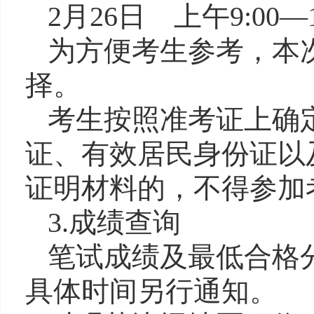
2
月
26
日
上午
9:00
为方便考生参考，
本
择。
考生按照准考证上确
证
、有效居民
身份证
以
证明材料
的
，
不得参加
3
.
成绩查询
笔试成绩及最低合格
具体时间另行通知。