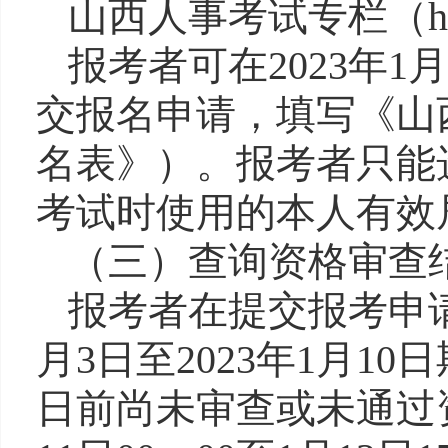
山西人事考试
专栏
（
h
报考
者
可在
2023
年
1
月
交报名申请，填写《山
名表
》
）。报考
者
只能
考试时使用的
本人有效
（
三
）查询资格审查
报考者在提交报考申
月
3
日至
2023
年
1
月
10
日
日前尚未审查或未通过