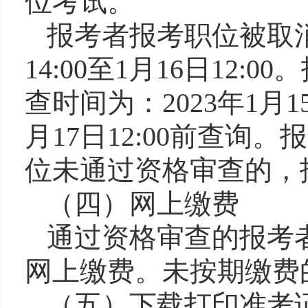
位考试。
报考者报考职位被取
14:00
至
1
月
16
日
12:00
。
查时间为：
202
3
年
1
月
1
月
17
日
12
:00
前查询。报
位未通过资格审查的，
（
四
）网上缴费
通过资格审查的报考
网上缴费。未按期缴费
（
五
）下载打印准考