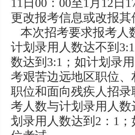
11
日
00
：
00
至
1
月
12
日
1
更改报考信息或改报其
本次招考要求报考人
计划录用人数达不到
3:1
数达到
3:1
；如计划录用
考
艰苦边远地区职位、
职位
和面向残疾人招录
考人数与计划录用人数
划录用人数达到
2
：
1
；