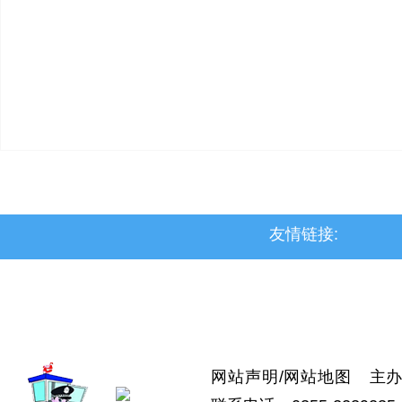
友情链接:
>上党区
>屯留区
>潞城区
>襄垣县
>武乡县
>沁县
>沁源县
网站声明
/
网站地图
主办：