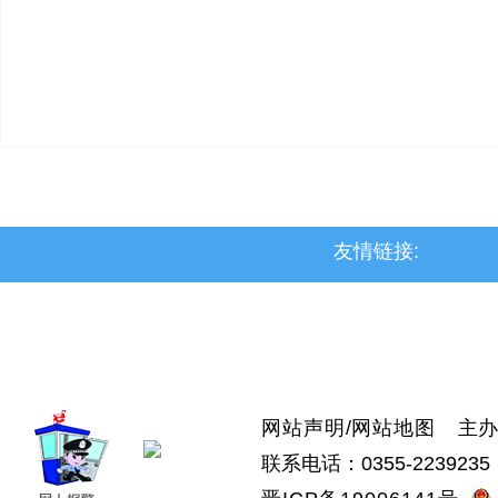
友情链接:
>上党区
>屯留区
>潞城区
>襄垣县
>武乡县
>沁县
>沁源县
网站声明
/
网站地图
主办：
联系电话：0355-2239235 