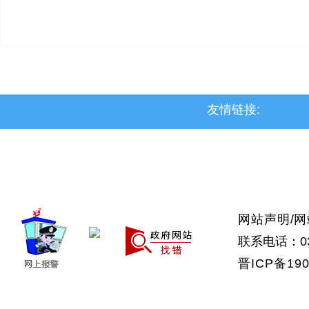
友情链接:
>上党区
>屯留区
>潞城区
>襄垣县
>武乡县
>沁县
>沁源县
网站声明
/
网
联系电话：035
晋ICP备190