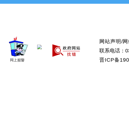
>上党区
>屯留区
>潞城区
>襄垣县
>武乡县
>沁县
>沁源县
网站声明
/
网
联系电话：035
晋ICP备190