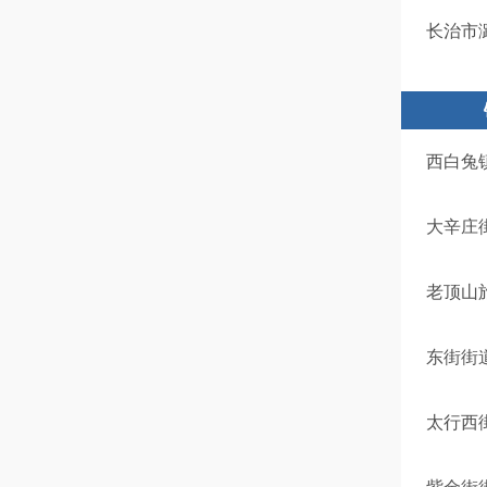
长治市
西白兔
大辛庄
老顶山
东街街
太行西