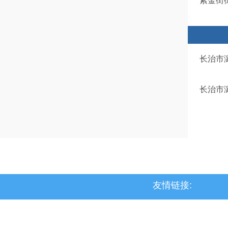
紫金街
长治市
长治市
友情链接:
>上党区
>屯留区
>潞城区