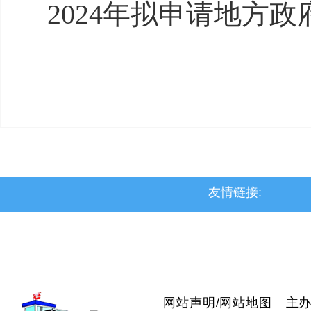
2024年拟申请地方政
友情链接:
>上党区
>屯留区
>潞城区
>襄垣县
>武乡县
>沁县
>沁源县
网站声明
/
网站地图
主办：