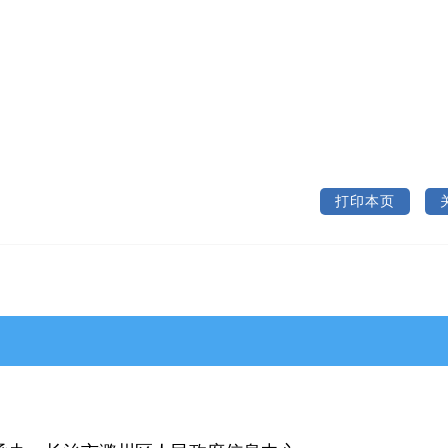
打印本页
>武乡县
>沁县
>沁源县