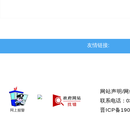
友情链接:
>上党区
>屯留区
>潞城区
>襄垣县
>武乡县
>沁县
>沁源县
网站声明
/
网
联系电话：035
晋ICP备190